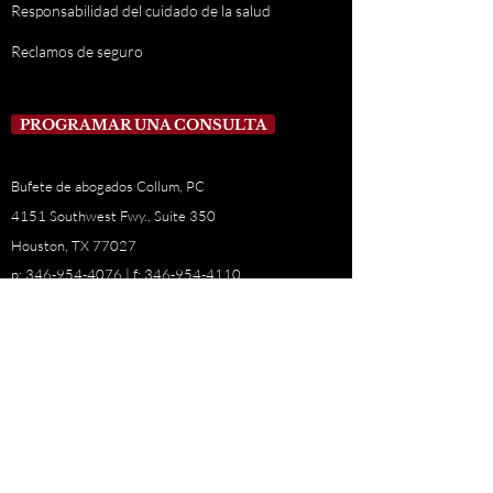
Responsabilidad del cuidado de la salud
Reclamos de seguro
PROGRAMAR UNA CONSULTA
Bufete de abogados Collum, PC
4151 Southwest Fwy., Suite 350
Houston, TX 77027
p:
346-954-4076
| f:
346-954-4110
info@collumlawfirm.com
www.CollumLawFirm.com
www.AbogadoCollum.com
La información contenida en este sitio no es ni
pretende ser un consejo legal. usted
debe consultar
a un abogado para obtener asesoramiento sobre las
necesidades particulares de su situación individual.