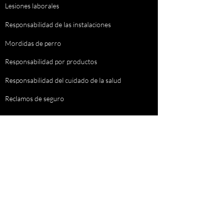
Lesiones laborales
Responsabilidad de las instalaciones
Mordidas de perro
Responsabilidad por productos
Responsabilidad del cuidado de la salud
Reclamos de seguro
PROGRAMAR UNA CONSULTA
Bufete de abogados Collum, PC
4151 Southwest Fwy., Suite 350
Houston, TX 77027
p:
346-954-4076
| f:
346-954-4110
info@collumlawfirm.com